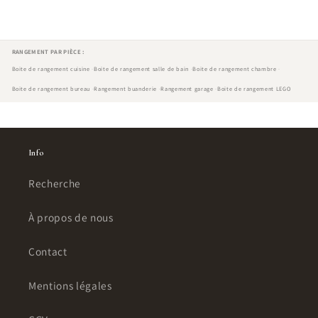
RANGEMENT PAR PIÈCE :
Boite de rangement cuisine
Boite de rangement salle de bain
Boite de rangement chambre
Boite de rangement bureau
Rangement buanderie
Rangement garage
Boite de rangement LEGO
Info
Recherche
À propos de nous
Contact
Mentions légales