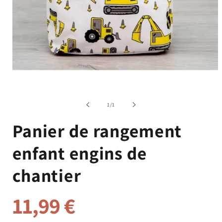
Ouvrir
le
média
de
1
/
1
1
dans
Panier de rangement
une
fenêtre
modale
enfant engins de
chantier
11,99 €
Prix
habituel