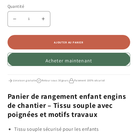
Quantité
Réduire
Augmenter
la
la
quantité
quantité
de
de
AJOUTER AU PANIER
Panier
Panier
de
de
Acheter maintenant
rangement
rangement
enfant
enfant
engins
engins
Livraison gratuite
Retour sous 30 jours
Paiement 100% sécurisé
de
de
chantier
chantier
Panier de rangement enfant engins
de chantier – Tissu souple avec
poignées et motifs travaux
Tissu souple sécurisé pour les enfants