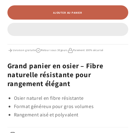
quantité
quantité
de
de
AJOUTER AU PANIER
Grand
Grand
panier
panier
en
en
osier
osier
Livraison gratuite
Retour sous 30 jours
Paiement 100% sécurisé
Grand panier en osier – Fibre
naturelle résistante pour
rangement élégant
Osier naturel en fibre résistante
Format généreux pour gros volumes
Rangement aisé et polyvalent