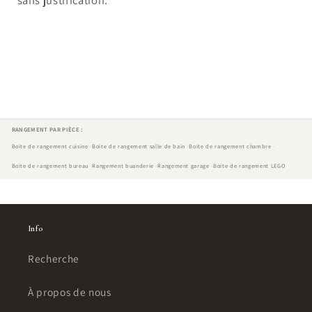
sans justification.
RANGEMENT PAR PIÈCE :
Boite de rangement cuisine
Boite de rangement salle de bain
Boite de rangement chambre
Boite de rangement bureau
Rangement buanderie
Rangement garage
Boite de rangement LEGO
Info
Recherche
À propos de nous