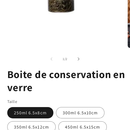
Ouvrir
O
le
l
média
m
de
1
/
2
1
7
dans
d
Boite de conservation en
une
u
fenêtre
f
modale
m
verre
Taille
250ml 6.5x8cm
300ml 6.5x10cm
350ml 6.5x12cm
450ml 6.5x15cm