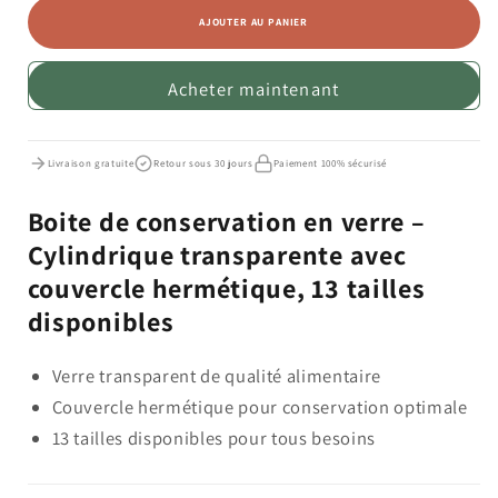
de
de
AJOUTER AU PANIER
Boite
Boite
de
de
Acheter maintenant
conservation
conservation
en
en
verre
verre
Livraison gratuite
Retour sous 30 jours
Paiement 100% sécurisé
Boite de conservation en verre –
Cylindrique transparente avec
couvercle hermétique, 13 tailles
disponibles
Verre transparent de qualité alimentaire
Couvercle hermétique pour conservation optimale
13 tailles disponibles pour tous besoins