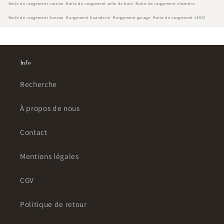
Boite de rangement cuisine
Boite de rangement salle de bain
Boite de rangement chambre
Boite de rangement bureau
Rangement buanderie
Rangement garage
Boite de rangement LEGO
Info
Recherche
À propos de nous
Contact
Mentions légales
CGV
Politique de retour