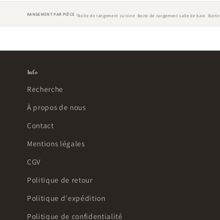
RANGEMENT PAR PIÈCE :
Boite de rangement cuisine
Boite de rangement salle de bain
Boite
Info
Recherche
À propos de nous
Contact
Mentions légales
CGV
Politique de retour
Politique d'expédition
Politique de confidentialité