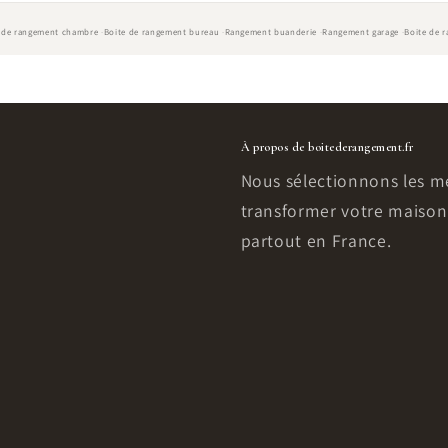
 de rangement chambre
Boite de rangement bureau
Rangement buanderie
Rangement garage
Boite de 
À propos de boitederangement.fr
Nous sélectionnons les me
transformer votre maison 
partout en France.